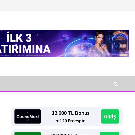
12.000 TL Bonus
GİRİŞ
+ 120 Freespin