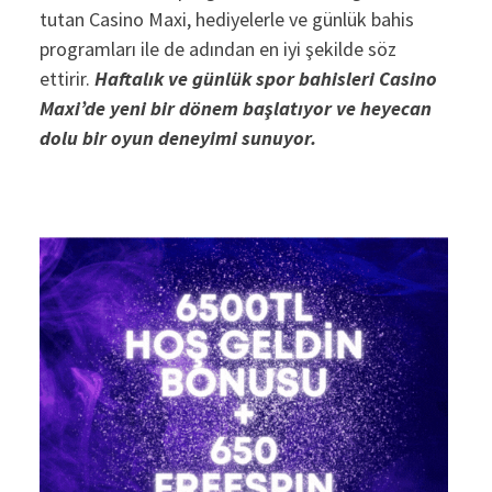
tutan Casino Maxi, hediyelerle ve günlük bahis
programları ile de adından en iyi şekilde söz
ettirir.
Haftalık ve günlük spor bahisleri Casino
Maxi’de yeni bir dönem başlatıyor ve heyecan
dolu bir oyun deneyimi sunuyor.