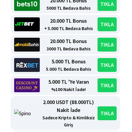
20.000 TL Bonus
TIKLA
5000 TL Bedava Bahis
20.000 TL Bonus
TIKLA
+ 5.000 TL Bedava Bahis
20.000 TL Bonus
TIKLA
3000 TL Bedava Bahis
5.000 TL Bonus
TIKLA
5.000 TL Bedava Bahis
5.000 TL 'Ye Varan
TIKLA
%100 Nakit İade!
2.000 USDT (88.000TL)
Nakit İade
TIKLA
Sadece Kripto & Kimliksiz
Giriş