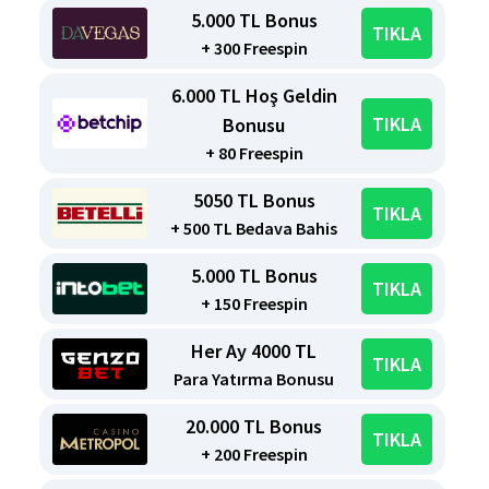
5.000 TL Bonus
TIKLA
+ 300 Freespin
6.000 TL Hoş Geldin
TIKLA
Bonusu
+ 80 Freespin
5050 TL Bonus
TIKLA
+ 500 TL Bedava Bahis
5.000 TL Bonus
TIKLA
+ 150 Freespin
Her Ay 4000 TL
TIKLA
Para Yatırma Bonusu
20.000 TL Bonus
TIKLA
+ 200 Freespin