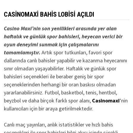
CASINOMAXI BAHIS LOBISI AÇILDI
Casino Maxi’nin son yenilikleri arasında yer alan
haftalık ve günlük spor bahisleri, heyecan verici bir
oyun deneyimi sunmak için çalışmalarını
tamamlamıştır.
Artık spor tutkunları, favori spor
dallarında canlı bahisler yapabilir ve kazanma heyecanını
sınır olmadan yaşayabilirler. Haftalık ve günlük spor
bahisleri seçenekleri ile beraber geniş bir spor
seçeneklerinden herhangi bir oran baskısı olmadan
yararlanabilirsiniz. Futbol, ​​basketbol, tenis, ​​hentbol,
beyzbol ve daha birçok farklı spor alanı,
Casinomaxi
‘nin
kullanıcıları için bir araya getirilmektedir.
Canlı maç yayınları, anlık istatistikler ve hızlı bahis
seçenekleri ile spor bahisleri bilgi akışı içinde sürekli