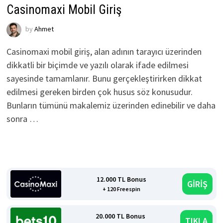
Casinomaxi Mobil Giriş
by
Ahmet
Casinomaxi mobil giriş, alan adının tarayıcı üzerinden
dikkatli bir biçimde ve yazılı olarak ifade edilmesi
sayesinde tamamlanır. Bunu gerçekleştirirken dikkat
edilmesi gereken birden çok husus söz konusudur.
Bunların tümünü makalemiz üzerinden edinebilir ve daha
sonra …
12.000 TL Bonus
GİRİŞ
+ 120 Freespin
20.000 TL Bonus
TIKLA